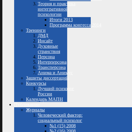
Теория и практика
интегративной
психологии
Итоги 2013
Программа конгесса 2014
Тренинги
ДМД
Инсайт
Духовные
странствия
Персона
Интерперсона
Трансперсона
Анима и Анимус
Защиты диссертаций
Конкурсы
Лучший психолог
России
Календарь МАПН
Публикации
Журналы
Человеческий фактор:
социальный психолог
№1 (15) 2008
№2 (16) 2008