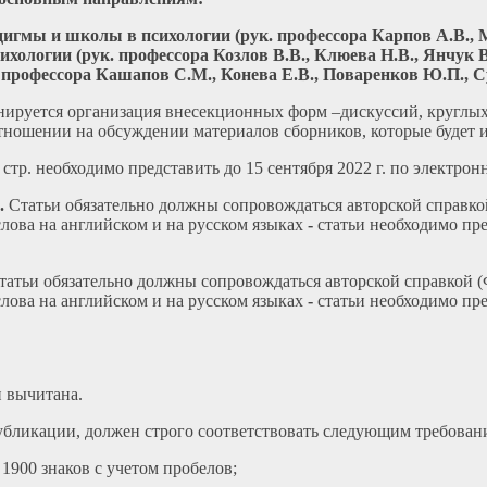
игмы и школы в психологии (рук. профессора Карпов А.В., М
хологии (рук. профессора Козлов В.В., Клюева Н.В., Янчук В
 профессора Кашапов С.М., Конева Е.В., Поваренков Ю.П., С
нируется организация внесекционных форм –дискуссий, круглы
тношении на обсуждении материалов сборников, которые будет из
 стр. необходимо представить до 15 сентября 2022 г. по электронн
).
Статьи обязательно должны сопровождаться авторской справко
слова на английском и на русском языках
-
статьи необходимо пре
атьи обязательно должны сопровождаться авторской справкой (
слова на английском и на русском языках
-
статьи необходимо пре
и вычитана.
убликации, должен строго соответствовать следующим требован
1900 знаков с учетом пробелов;