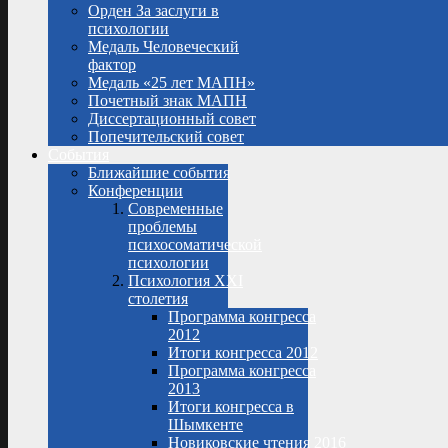
Орден За заслуги в
психологии
Медаль Человеческий
фактор
Медаль «25 лет МАПН»
Почетный знак МАПН
Диссертационный совет
Попечительский совет
События
Ближайшие события
Конференции
Современные
проблемы
психосоматической
психологии
Психология XXI
столетия
Программа конгресса
2012
Итоги конгресса 2012
Программа конгресса
2013
Итоги конгресса в
Шымкенте
Новиковские чтения 2016