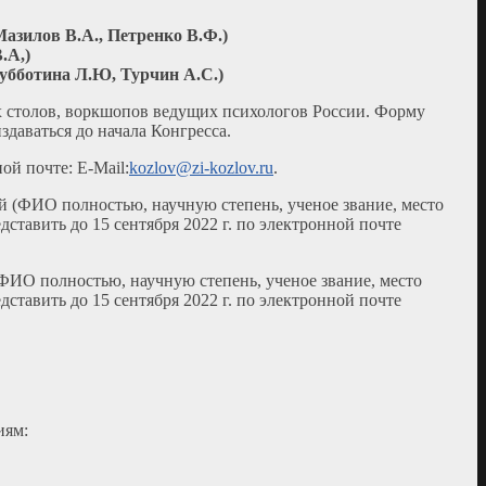
азилов В.А., Петренко В.Ф.)
.А,)
убботина Л.Ю, Турчин А.С.)
х столов, воркшопов ведущих психологов России. Форму
даваться до начала Конгресса.
ой почте: E-Mail:
kozlov@zi-kozlov.ru
.
й (ФИО полностью, научную степень, ученое звание, место
дставить до 15 сентября 2022 г. по электронной почте
ФИО полностью, научную степень, ученое звание, место
дставить до 15 сентября 2022 г. по электронной почте
иям: