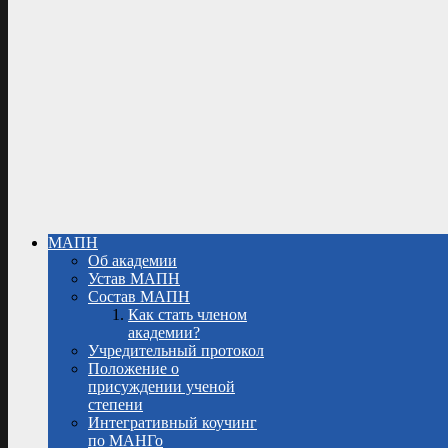
МАПН
Об академии
Устав МАПН
Состав МАПН
Как стать членом
академии?
Учредительный протокол
Положение о
присуждении ученой
степени
Интегративный коучинг
по МАНГо