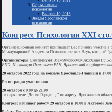
Выпуск 15, 2022
Седьмая волна
психологии
Выпуск 10, 2013
Звезды Ярославской
психологии
Конгресс Психология XXI сто
Организационный комитет приглашает Вас принять участие в 
Международной Академии Психологических Наук, который будет 
Организаторы Симпозиума
:
Международная Академия Психоло
РПО, Институт Психологии РАН, Ярославский государственны
28 октября 2022
года
на вокзале Ярославль-Главный в 17.00
Регистрация участников:
28 октября с 9.00 до 21.00
- в парк-отеле “Диево Городище” по адресу: Ярославская облас
Конгресс начинает работу 29 октября в 10.00 в Актовом Зал
Работу Конгресса планируется организовать по следующим