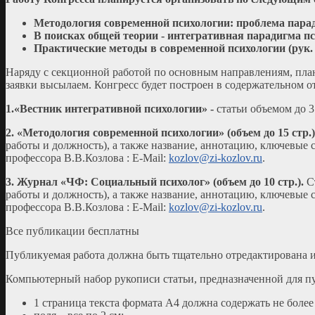
Методология современной психологии: проблема парад
В поисках общей теории - интегративная парадигма пси
Практические методы в современной психологии (рук.
Наряду с секционной работой по основным направлениям, пла
заявки высылаем. Конгресс будет построен в содержательном о
1.
«Вестник интегративной психологии» -
статьи объемом до 3
2.
«Методология современной психологии»
(объем до 15 стр.
работы и должность), а также название, аннотацию, ключевые 
профессора В.В.Козлова : E-Mail:
kozlov@zi-kozlov.ru
.
3.
Журнал «ЧФ: Социальный психолог» (объем до 10 стр.).
Ст
работы и должность), а также название, аннотацию, ключевые 
профессора В.В.Козлова : E-Mail:
kozlov@zi-kozlov.ru
.
Все публикации бесплатны
Публикуемая работа должна быть тщательно отредактирована 
Компьютерный набор рукописи статьи, предназначенной для п
1 страница текста формата А4 должна содержать не более 