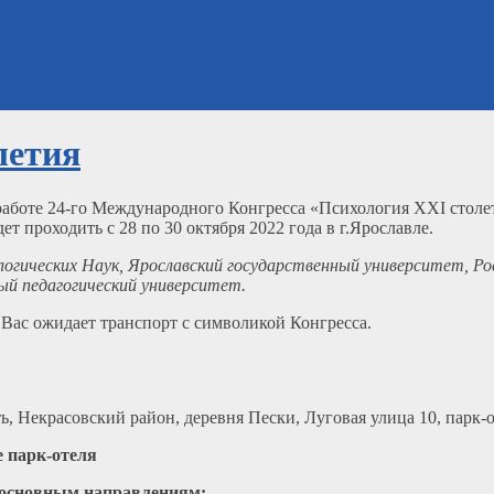
летия
работе 24-го Международного Конгресса «Психология XXI столе
проходить с 28 по 30 октября 2022 года в г.Ярославле.
гических Наук, Ярославский государственный университет, Рос
й педагогический университет.
Вас ожидает транспорт с символикой Конгресса.
ть, Некрасовский район, деревня Пески, Луговая улица 10, парк-
е парк-отеля
 основным направлениям: