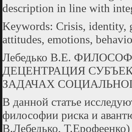
description in line with int
Keywords: Crisis, identity, 
attitudes, emotions, behavio
Лебедько В.Е. ФИЛОС
ДЕЦЕНТРАЦИЯ СУБЪЕК
ЗАДАЧАХ СОЦИАЛЬНО
В данной статье исследу
философии риска и аван­т
В.Лебедько, Т.Ерофеенко)