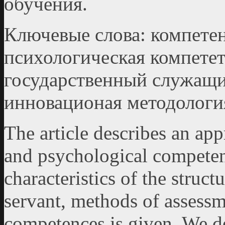
обучения.
Ключевые слова: компетен
психологическая компетет
государственный служащий
инновационая мето­дологи
The article describes an app
and psychological competen
characteristics of the struc
servant, methods of assess
competences is given. We de