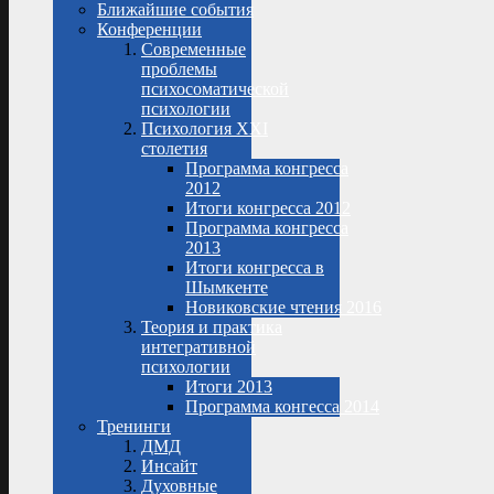
Ближайшие события
Конференции
Современные
проблемы
психосоматической
психологии
Психология XXI
столетия
Программа конгресса
2012
Итоги конгресса 2012
Программа конгресса
2013
Итоги конгресса в
Шымкенте
Новиковские чтения 2016
Теория и практика
интегративной
психологии
Итоги 2013
Программа конгесса 2014
Тренинги
ДМД
Инсайт
Духовные