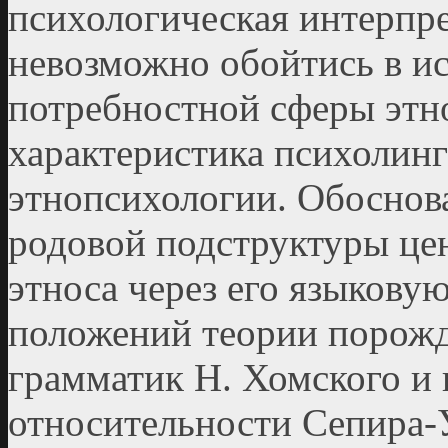
пси­хологическая интерпре
невозможно обойтись в и
потребностной сферы этно
характеристика психолинг
этнопсихологии. Обоснов
родовой подструктуры це
этноса через его языковую
положений теории порож
грамматик Н. Хомского и 
относительности Сепира-