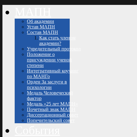
МАПН
Об академии
Устав МАПН
Состав МАПН
Как стать членом
академии?
Учредительный протокол
Положение о
присуждении ученой
степени
Интегративный коучинг
по МАНГо
Орден За заслуги в
психологии
Медаль Человеческий
фактор
Медаль «25 лет МАПН»
Почетный знак МАПН
Диссертационный совет
Попечительский совет
События