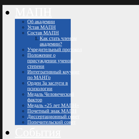
МАПН
Об академии
Устав МАПН
Состав МАПН
Как стать членом
академии?
Учредительный протокол
Положение о
присуждении ученой
степени
Интегративный коучинг
по МАНГо
Орден За заслуги в
психологии
Медаль Человеческий
фактор
Медаль «25 лет МАПН»
Почетный знак МАПН
Диссертационный совет
Попечительский совет
События