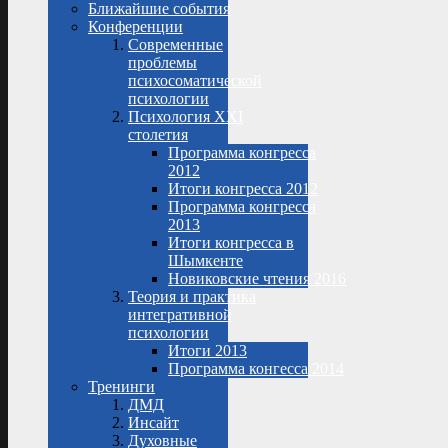
Ближайшие события
Конференции
Современные
проблемы
психосоматической
психологии
Психология XXI
столетия
Программа конгресса
2012
Итоги конгресса 2012
Программа конгресса
2013
Итоги конгресса в
Шымкенте
Новиковские чтения 2016
Теория и практика
интегративной
психологии
Итоги 2013
Программа конгесса 2014
Тренинги
ДМД
Инсайт
Духовные