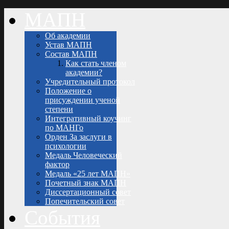
МАПН
Об академии
Устав МАПН
Состав МАПН
Как стать членом
академии?
Учредительный протокол
Положение о
присуждении ученой
степени
Интегративный коучинг
по МАНГо
Орден За заслуги в
психологии
Медаль Человеческий
фактор
Медаль «25 лет МАПН»
Почетный знак МАПН
Диссертационный совет
Попечительский совет
События