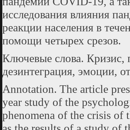
пандемии COVID-19, а та
исследования влияния па
реакции населения в тече
помощи четырех срезов.
Ключевые слова. Кризис, 
дезинтеграция, эмоции, о
Аnnotation. The article pres
year study of the psycholog
phenomena of the crisis of
as the results of a study of