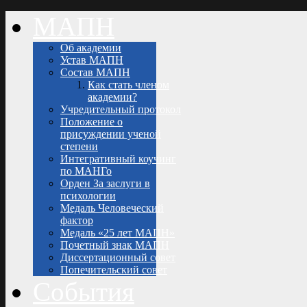
МАПН
Об академии
Устав МАПН
Состав МАПН
Как стать членом
академии?
Учредительный протокол
Положение о
присуждении ученой
степени
Интегративный коучинг
по МАНГо
Орден За заслуги в
психологии
Медаль Человеческий
фактор
Медаль «25 лет МАПН»
Почетный знак МАПН
Диссертационный совет
Попечительский совет
События