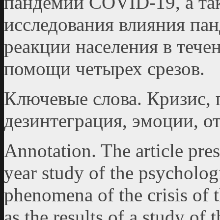
пандемии COVID-19, а та
исследования влияния па
реакции населения в тече
помощи четырех срезов.
Ключевые слова. Кризис, 
дезинтеграция, эмоции, о
Аnnotation. The article pres
year study of the psycholog
phenomena of the crisis of
as the results of a study of