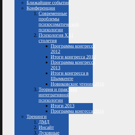
Ближайшие события
Конференции
Современные
проблемы
психосоматической
психологии
Психология XXI
столетия
Программа конгресса
2012
Итоги конгресса 2012
Программа конгресса
2013
Итоги конгресса в
Шымкенте
Новиковские чтения 2016
Теория и практика
интегративной
психологии
Итоги 2013
Программа конгесса 2014
Тренинги
ДМД
Инсайт
Духовные