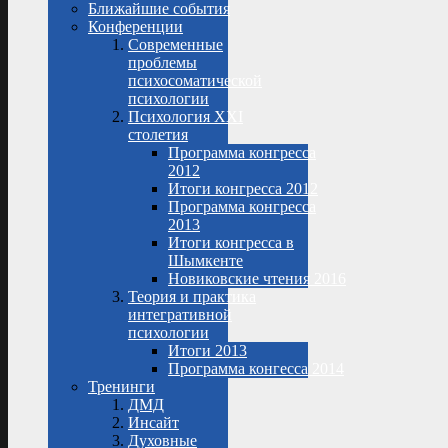
Ближайшие события
Конференции
Современные
проблемы
психосоматической
психологии
Психология XXI
столетия
Программа конгресса
2012
Итоги конгресса 2012
Программа конгресса
2013
Итоги конгресса в
Шымкенте
Новиковские чтения 2016
Теория и практика
интегративной
психологии
Итоги 2013
Программа конгесса 2014
Тренинги
ДМД
Инсайт
Духовные