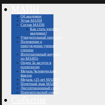
МАПН
Об академии
Устав МАПН
Состав МАПН
Как стать членом
академии?
Учредительный протокол
Положение о
присуждении ученой
степени
Интегративный коучинг
по МАНГо
Орден За заслуги в
психологии
Медаль Человеческий
фактор
Медаль «25 лет МАПН»
Почетный знак МАПН
Диссертационный совет
Попечительский совет
События