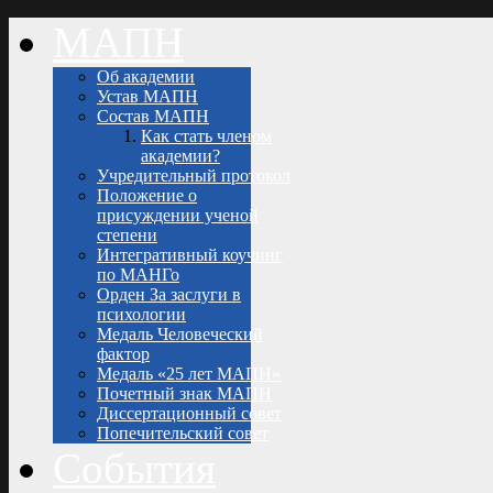
МАПН
Об академии
Устав МАПН
Состав МАПН
Как стать членом
академии?
Учредительный протокол
Положение о
присуждении ученой
степени
Интегративный коучинг
по МАНГо
Орден За заслуги в
психологии
Медаль Человеческий
фактор
Медаль «25 лет МАПН»
Почетный знак МАПН
Диссертационный совет
Попечительский совет
События