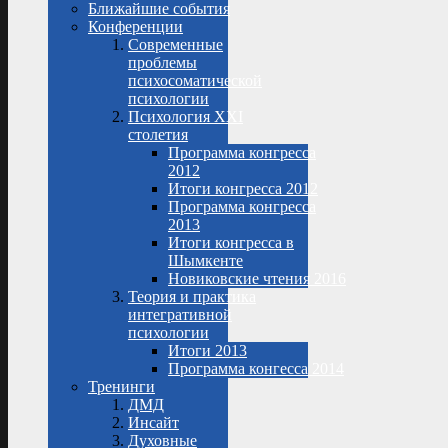
Ближайшие события
Конференции
Современные
проблемы
психосоматической
психологии
Психология XXI
столетия
Программа конгресса
2012
Итоги конгресса 2012
Программа конгресса
2013
Итоги конгресса в
Шымкенте
Новиковские чтения 2016
Теория и практика
интегративной
психологии
Итоги 2013
Программа конгесса 2014
Тренинги
ДМД
Инсайт
Духовные