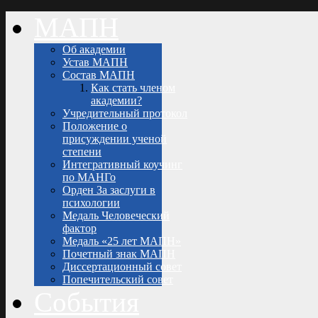
МАПН
Об академии
Устав МАПН
Состав МАПН
Как стать членом
академии?
Учредительный протокол
Положение о
присуждении ученой
степени
Интегративный коучинг
по МАНГо
Орден За заслуги в
психологии
Медаль Человеческий
фактор
Медаль «25 лет МАПН»
Почетный знак МАПН
Диссертационный совет
Попечительский совет
События