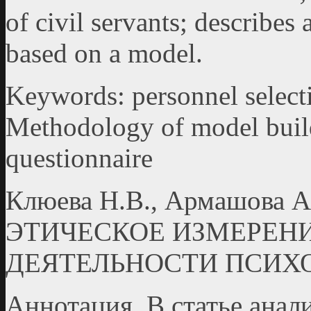
of civil servants; describes
based on a model.
Keywords: personnel select
Methodology of model buil
questionnaire
Клюева Н.В., Армашова А.
ЭТИЧЕСКОЕ ИЗМЕРЕН
ДЕЯТЕЛЬНОСТИ ПСИХ
Аннотация. В статье ана