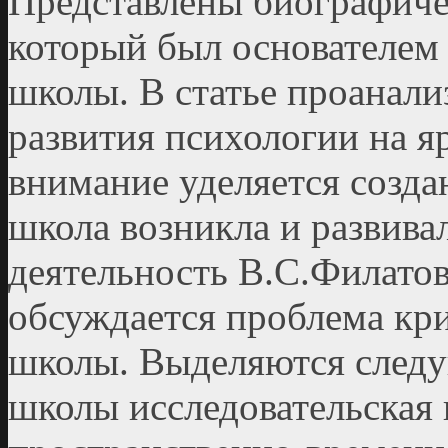
Представлены биографиче
который был основателем
школы. В статье проанал
развития психологии на я
внимание уделяется созда
школа возникла и развива
деятельность В.С.Филато
обсуждается проблема кр
школы. Выделяются следу
школы исследовательская