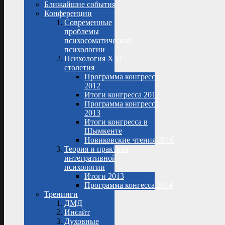
Ближайшие события
Конференции
Современные
проблемы
психосоматической
психологии
Психология XXI
столетия
Программа конгресса
2012
Итоги конгресса 2012
Программа конгресса
2013
Итоги конгресса в
Шымкенте
Новиковские чтения 2016
Теория и практика
интегративной
психологии
Итоги 2013
Программа конгесса 2014
Тренинги
ДМД
Инсайт
Духовные