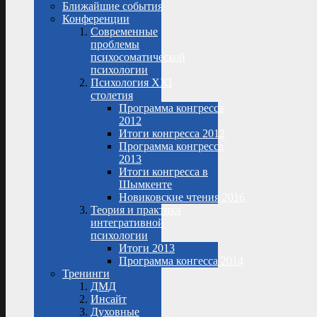
Ближайшие события
Конференции
Современные
проблемы
психосоматической
психологии
Психология XXI
столетия
Программа конгресса
2012
Итоги конгресса 2012
Программа конгресса
2013
Итоги конгресса в
Шымкенте
Новиковские чтения 2016
Теория и практика
интегративной
психологии
Итоги 2013
Программа конгесса 2014
Тренинги
ДМД
Инсайт
Духовные