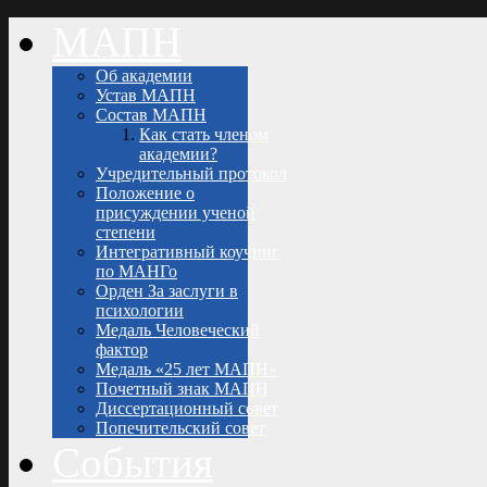
МАПН
Об академии
Устав МАПН
Состав МАПН
Как стать членом
академии?
Учредительный протокол
Положение о
присуждении ученой
степени
Интегративный коучинг
по МАНГо
Орден За заслуги в
психологии
Медаль Человеческий
фактор
Медаль «25 лет МАПН»
Почетный знак МАПН
Диссертационный совет
Попечительский совет
События