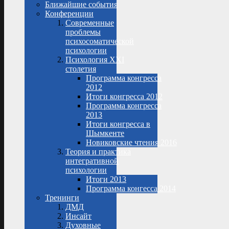
Ближайшие события
Конференции
Современные
проблемы
психосоматической
психологии
Психология XXI
столетия
Программа конгресса
2012
Итоги конгресса 2012
Программа конгресса
2013
Итоги конгресса в
Шымкенте
Новиковские чтения 2016
Теория и практика
интегративной
психологии
Итоги 2013
Программа конгесса 2014
Тренинги
ДМД
Инсайт
Духовные