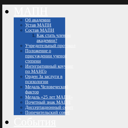
МАПН
Об академии
Устав МАПН
Состав МАПН
Как стать членом
академии?
Учредительный протокол
Положение о
присуждении ученой
степени
Интегративный коучинг
по МАНГо
Орден За заслуги в
психологии
Медаль Человеческий
фактор
Медаль «25 лет МАПН»
Почетный знак МАПН
Диссертационный совет
Попечительский совет
События