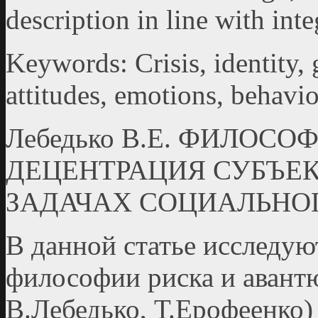
description in line with int
Keywords: Crisis, identity, 
attitudes, emotions, behavio
Лебедько В.Е. ФИЛОС
ДЕЦЕНТРАЦИЯ СУБЪЕК
ЗАДАЧАХ СОЦИАЛЬНО
В данной статье исследу
философии риска и аван­т
В.Лебедько, Т.Ерофеенко)