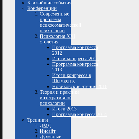
Ближайшие события
Конференции
Современные
проблемы
психосоматической
психологии
Психология XXI
столетия
Программа конгресса
2012
Итоги конгресса 2012
Программа конгресса
2013
Итоги конгресса в
Шымкенте
Новиковские чтения 2016
Теория и практика
интегративной
психологии
Итоги 2013
Программа конгесса 2014
Тренинги
ДМД
Инсайт
Духовные