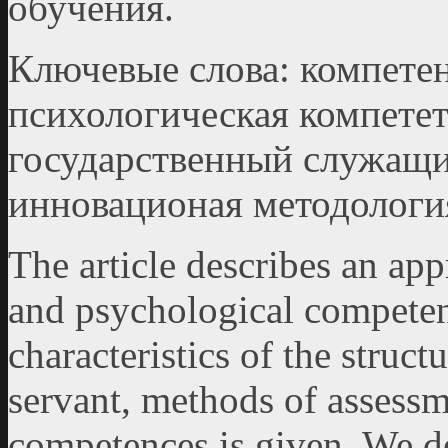
обучения.
Ключевые слова: компетен
психологическая компетет
государственный служащий
инновационая мето­дологи
The article describes an app
and psychological competen
characteristics of the struc
servant, methods of assess
competences is given. We de