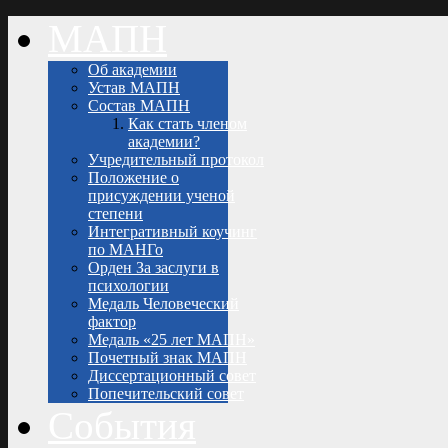
МАПН
Об академии
Устав МАПН
Состав МАПН
Как стать членом
академии?
Учредительный протокол
Положение о
присуждении ученой
степени
Интегративный коучинг
по МАНГо
Орден За заслуги в
психологии
Медаль Человеческий
фактор
Медаль «25 лет МАПН»
Почетный знак МАПН
Диссертационный совет
Попечительский совет
События