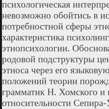
пси­хологическая интерпре
невозможно обойтись в и
потребностной сферы этно
характеристика психолинг
этнопсихологии. Обоснов
родовой подструктуры це
этноса через его языковую
положений теории порож
грамматик Н. Хомского и 
относительности Сепира-