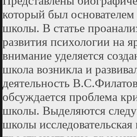
Представлены биографиче
который был основателем
школы. В статье проанал
развития психологии на я
внимание уделяется созда
школа возникла и развива
деятельность В.С.Филато
обсуждается проблема кр
школы. Выделяются следу
школы исследовательская