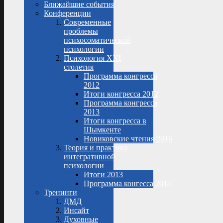
Ближайшие события
Конференции
Современные
проблемы
психосоматической
психологии
Психология XXI
столетия
Программа конгресса
2012
Итоги конгресса 2012
Программа конгресса
2013
Итоги конгресса в
Шымкенте
Новиковские чтения 2016
Теория и практика
интегративной
психологии
Итоги 2013
Программа конгесса 2014
Тренинги
ДМД
Инсайт
Духовные