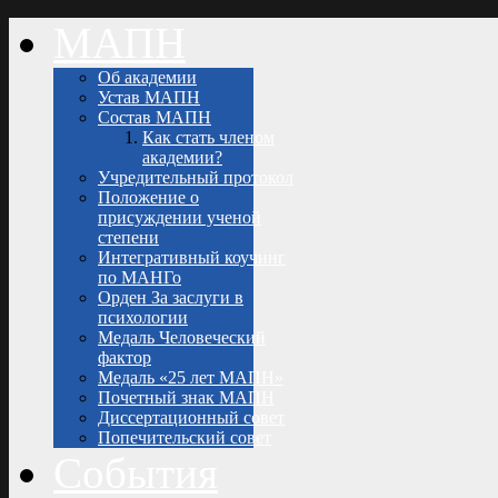
МАПН
Об академии
Устав МАПН
Состав МАПН
Как стать членом
академии?
Учредительный протокол
Положение о
присуждении ученой
степени
Интегративный коучинг
по МАНГо
Орден За заслуги в
психологии
Медаль Человеческий
фактор
Медаль «25 лет МАПН»
Почетный знак МАПН
Диссертационный совет
Попечительский совет
События