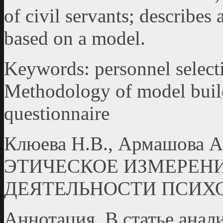
of civil servants; describes
based on a model.
Keywords: personnel select
Methodology of model buil
questionnaire
Клюева Н.В., Армашова А.
ЭТИЧЕСКОЕ ИЗМЕРЕН
ДЕЯТЕЛЬНОСТИ ПСИХ
Аннотация. В статье ана