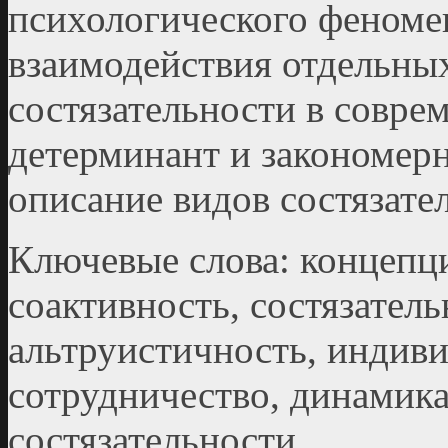
психологического феномен
взаимодействия отдельны
состязательности в совре
детерминант и закономер
описание видов состязате
Ключевые слова: концепци
соактивность, состязатель
альтруистичность, индив
сотрудничество, динамик
состязательности.