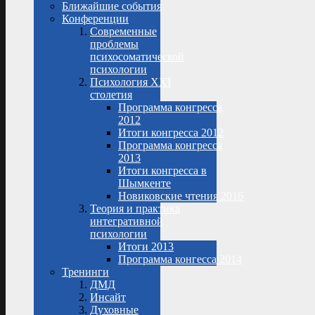
Ближайшие события
Конференции
Современные
проблемы
психосоматической
психологии
Психология XXI
столетия
Программа конгресса
2012
Итоги конгресса 2012
Программа конгресса
2013
Итоги конгресса в
Шымкенте
Новиковские чтения 2016
Теория и практика
интегративной
психологии
Итоги 2013
Программа конгесса 2014
Тренинги
ДМД
Инсайт
Духовные