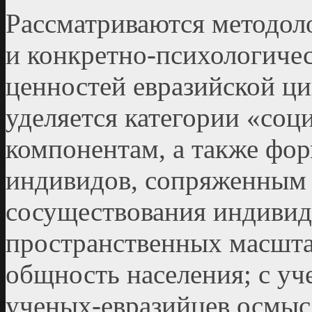
Рассматриваются методол
и конкретно-психологиче
ценностей евразийской ц
уделяется категории «соц
компонентам, а также фо
индивидов, сопряженным
сосуществования индивид
пространственных масшта
общность населения; с уч
ученых-евразийцев осмыс