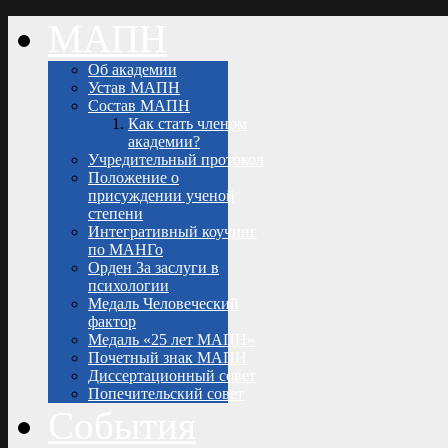
МАПН
Об академии
Устав МАПН
Состав МАПН
Как стать членом
академии?
Учредительный протокол
Положение о
присуждении ученой
степени
Интегративный коучинг
по МАНГо
Орден За заслуги в
психологии
Медаль Человеческий
фактор
Медаль «25 лет МАПН»
Почетный знак МАПН
Диссертационный совет
Попечительский совет
События