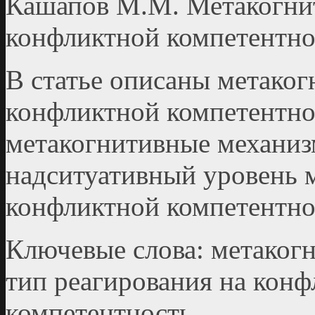
Кашапов М.М. Метакогни
конфликтной компетентно
В статье описаны метако
конфликтной компетентн
метакогнитивные механиз
надситуативный уровень 
конфликтной компетентно
Ключевые слова: метаког
тип реагирования на конф
компетентность.