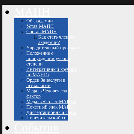
МАПН
Об академии
Устав МАПН
Состав МАПН
Как стать членом
академии?
Учредительный протокол
Положение о
присуждении ученой
степени
Интегративный коучинг
по МАНГо
Орден За заслуги в
психологии
Медаль Человеческий
фактор
Медаль «25 лет МАПН»
Почетный знак МАПН
Диссертационный совет
Попечительский совет
События