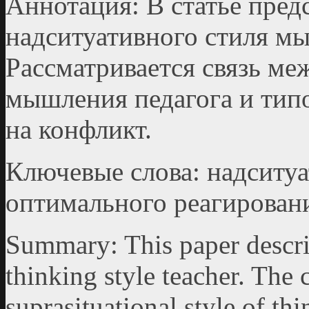
Аннотация: В статье пред
надситуативного стиля м
Рассматривается связь м
мышления педагога и тип
на конфликт.
Ключевые слова: надситу
оптимального реагирован
Summary: This paper describ
thinking style teacher. The
suprasituational style of thi