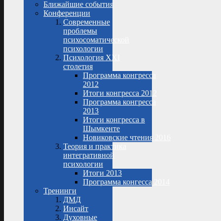
Ближайшие события
Конференции
Современные
проблемы
психосоматической
психологии
Психология XXI
столетия
Программа конгресса
2012
Итоги конгресса 2012
Программа конгресса
2013
Итоги конгресса в
Шымкенте
Новиковские чтения 2016
Теория и практика
интегративной
психологии
Итоги 2013
Программа конгесса 2014
Тренинги
ДМД
Инсайт
Духовные