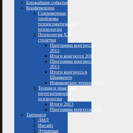
Ближайшие события
Конференции
Современные
проблемы
психосоматической
психологии
Психология XXI
столетия
Программа конгресса
2012
Итоги конгресса 2012
Программа конгресса
2013
Итоги конгресса в
Шымкенте
Новиковские чтения 2016
Теория и практика
интегративной
психологии
Итоги 2013
Программа конгесса 2014
Тренинги
ДМД
Инсайт
Духовные