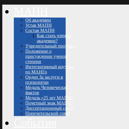
МАПН
Об академии
Устав МАПН
Состав МАПН
Как стать членом
академии?
Учредительный протокол
Положение о
присуждении ученой
степени
Интегративный коучинг
по МАНГо
Орден За заслуги в
психологии
Медаль Человеческий
фактор
Медаль «25 лет МАПН»
Почетный знак МАПН
Диссертационный совет
Попечительский совет
События