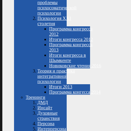
проблемы
психосоматической
психологии
Психология XXI
столетия
Программа конгресса
2012
Итоги конгресса 2012
Программа конгресса
2013
Итоги конгресса в
Шымкенте
Новиковские чтения 2016
Теория и практика
интегративной
психологии
Итоги 2013
Программа конгесса 2014
Тренинги
ДМД
Инсайт
Духовные
странствия
Персона
Интерперсона