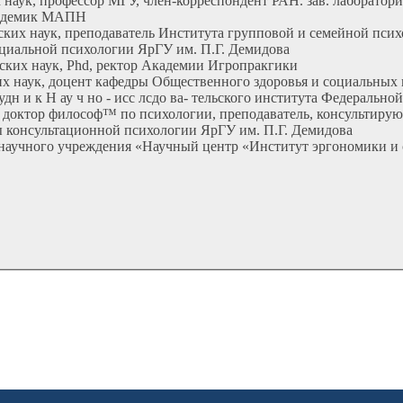
х наук, профессор МГУ, член-корреспондент РАН. зав. лаборато
кадемик МАПН
ских наук, преподаватель Института групповой и семейной пси
социальной психологии ЯрГУ им. П.Г. Демидова
еских наук, Phd, ректор Академии Игропракгики
ских наук, доцент кафедры Общественного здоровья и социаль
удн и к Н ау ч но - исс лсдо ва- тельского института Федеральн
к, доктор философ™ по психологии, преподаватель, консультиру
ры консультационной психологии ЯрГУ им. П.Г. Демидова
 научного учреждения «Научный центр «Институт эргономики и