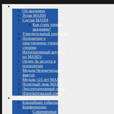
МАПН
Об академии
Устав МАПН
Состав МАПН
Как стать членом
академии?
Учредительный протокол
Положение о
присуждении ученой
степени
Интегративный коучинг
по МАНГо
Орден За заслуги в
психологии
Медаль Человеческий
фактор
Медаль «25 лет МАПН»
Почетный знак МАПН
Диссертационный совет
Попечительский совет
События
Ближайшие события
Конференции
Современные