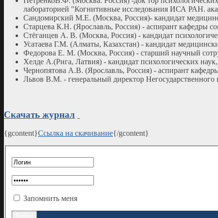
ПетренкоВ.Ф. (Москва. Россия) -док тор психологически
лабораторией "Когнитивные исследования ИСА РАН. а
Сандомирский М.Е. (Москва, Россия)- кандидат медицин
Старцева К.Н. (Ярославль, Россия) - аспирант кафедры 
Стёганцев А. В. (Москва, Россия) - кандидат психологич
Усатаева Г.М. (Алматы, Казахстан) - кандидат медицин
Федорова Е. М. (Москва, Россия) - старший научный сотр
Хелде А.(Рига, Латвия) - кандидат психологических нау
Чернопятова А.В. (Ярославль, Россия) - аспирант кафед
Львов В.М. - генеральный директор Негосударственного
Скачать журнал
{gcontent}
Ссылка на скачивание
{/gcontent}
Запомнить меня