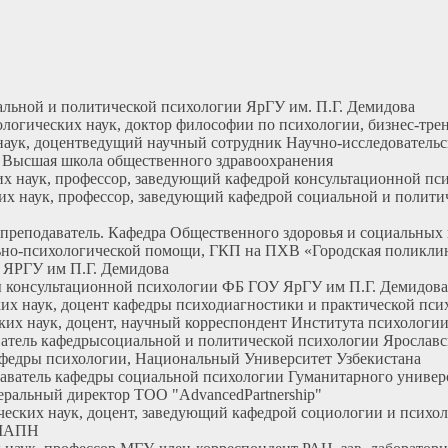
альной и политической психологии ЯрГУ им. П.Г. Демидова
хологических наук, доктор философии по психологии, бизнес-тр
х наук, доцентведущий научный сотрудник Научно-исследовател
р. Высшая школа общественного здравоохранения
ских наук, профессор, заведующий кафедрой консультационной
ских наук, профессор, заведующий кафедрой социальной и полит
 преподаватель. Кафедра Общественного здоровья и социальны
ьно-психологической помощи, ГКП на ПХВ «Городская поликли
 ЯРГУ им П.Г. Демидова
дры консультационной психологии ФБ ГОУ ЯрГУ им П.Г. Демидова
еских наук, доцент кафедры психодиагностики и практической 
еских наук, доцент, научный корреспондент Института психолог
аватель кафедрысоциальной и политической психологии Ярославс
 кафедры психологии, Национальный Университет Узбекистана
одаватель кафедры социальной психологии Гуманитарного универ
енеральный директор ТОО "AdvancedPartnership"
огических наук, доцент, заведующий кафедрой социологии и пс
 МАПН