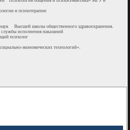
рией " Психология общения и психосемантика» МГУ и
хологии и психотерапии
ных наук Высшей школы общественного здравоохранения.
ой службы исполнения наказаний
ющий психолог
 социально-экономических технологий».