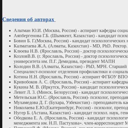
Сведения об авторах
Альтман Ю.И. (Москва, Россия) - аспирант кафедры соци
Аяпбергенова Г.Б. (Шымкент, Казахстан) - кандидат пси
Бовин Б. Г.(Москва, Россия) - кандидат психологически
Калматаева Ж.А. (Алматы, Казахстан) - MD, PhD. Ректо
Клюева Н.В. (Ярославль, Россия) - доктор психологиче
КозловВ.В. (г. Ярославль, Россия) - доктор психологиче
университета им. П.Г. Демидова, президент МАПН
Колодин В.В. (Алматы, Казахстан) - PhD, МРН. Старший
Специалист-психолог отделения профилактики и социал
Котина Н.Н. (Ярославль, Россия) - аспирант ФГБОУ ВПО
Кривобоков А. С. (Ярославль, Россия) - аспирант кафе
Кукина М. В. (Иркутск, Россия) - кандидат психологич
Левит Л. 3. (Минск, Белоруссия) - кандидат психологич
Метельская Ю.С. (Ярославль, Россия)- психолог, препод
Мухамедова Д. Г. (Бухара, Узбекистан) - преподаватель
Николаева Е.Ю.(Екатеринбург, Россия) - психолог, преп
Нугер Б. (Астана, Казахстан) - кандидат психол. наук, г
Ободкова Е. А. (Ярославль, Россия) - кандидат психол
менеджмента им. Н.П. Пастухова». член-корреспондент