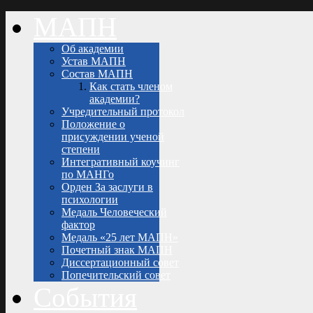
МАПН
Об академии
Устав МАПН
Состав МАПН
Как стать членом
академии?
Учредительный протокол
Положение о
присуждении ученой
степени
Интегративный коучинг
по МАНГо
Орден За заслуги в
психологии
Медаль Человеческий
фактор
Медаль «25 лет МАПН»
Почетный знак МАПН
Диссертационный совет
Попечительский совет
События