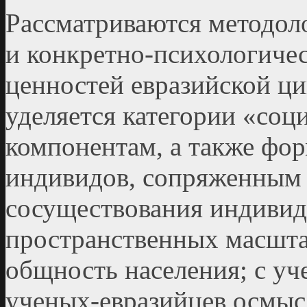
Рассматриваются методол
и конкретно-психологиче
ценностей евразийской ц
уделяется категории «соц
компонентам, а также фо
индивидов, сопряженным
сосуществования индивид
пространственных масшта
общность населения; с уч
ученых-евразийцев осмыс