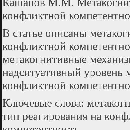
Кашапов М.М. Метакогни
конфликтной компетентно
В статье описаны метако
конфликтной компетентн
метакогнитивные механиз
надситуативный уровень 
конфликтной компетентно
Ключевые слова: метаког
тип реагирования на конф
компетентность.