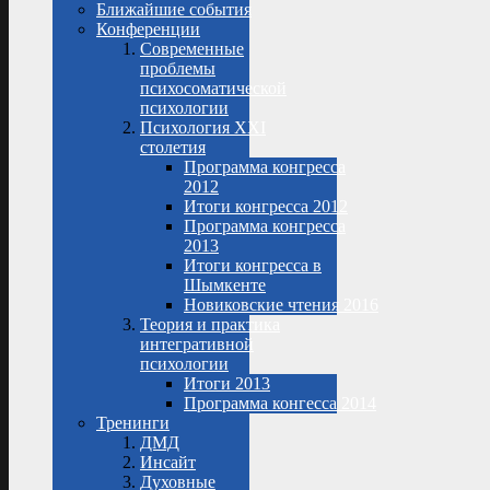
Ближайшие события
Конференции
Современные
проблемы
психосоматической
психологии
Психология XXI
столетия
Программа конгресса
2012
Итоги конгресса 2012
Программа конгресса
2013
Итоги конгресса в
Шымкенте
Новиковские чтения 2016
Теория и практика
интегративной
психологии
Итоги 2013
Программа конгесса 2014
Тренинги
ДМД
Инсайт
Духовные