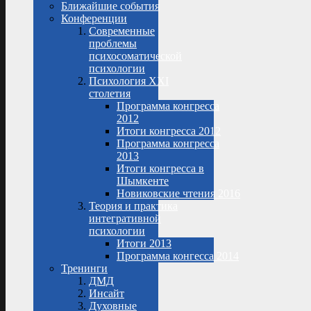
Ближайшие события
Конференции
Современные
проблемы
психосоматической
психологии
Психология XXI
столетия
Программа конгресса
2012
Итоги конгресса 2012
Программа конгресса
2013
Итоги конгресса в
Шымкенте
Новиковские чтения 2016
Теория и практика
интегративной
психологии
Итоги 2013
Программа конгесса 2014
Тренинги
ДМД
Инсайт
Духовные