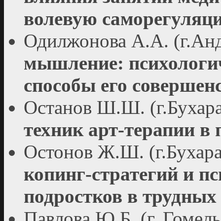
волевую саморегуляц
Одилжонова А.А. (г.Ан
мышление: психологич
способы его совершен
Останов Ш.Ш. (г.Бухара
техник арт-терапии в
Остонов Ж.Ш. (г.Бухар
копинг-стратегий и п
подростков в трудных
Павлова Ю.Б. (г. Гомел