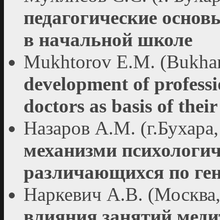
педагогические основ
в нaчaльной школe
Mukhtorov E.M. (Bukhar
development of profess
doctors as basis of their
Назаров А.М. (г.Бухара
механизми психологич
различающихся по ге
Наркевич А.В. (Москва
влияния занятий мед