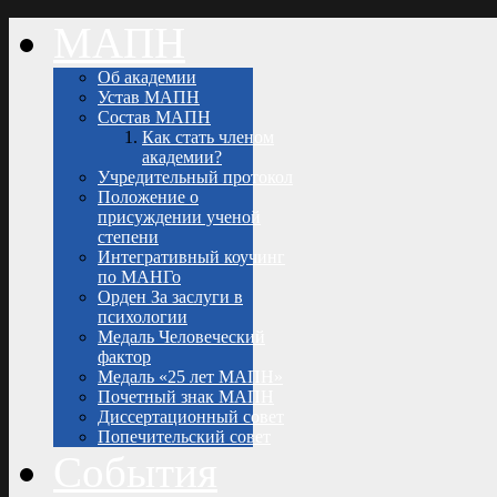
МАПН
Об академии
Устав МАПН
Состав МАПН
Как стать членом
академии?
Учредительный протокол
Положение о
присуждении ученой
степени
Интегративный коучинг
по МАНГо
Орден За заслуги в
психологии
Медаль Человеческий
фактор
Медаль «25 лет МАПН»
Почетный знак МАПН
Диссертационный совет
Попечительский совет
События