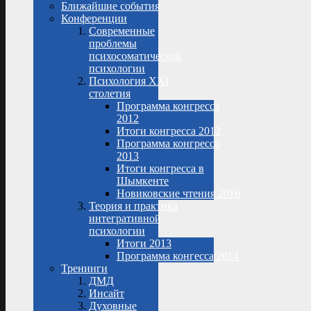
Ближайшие события
Конференции
Современные
проблемы
психосоматической
психологии
Психология XXI
столетия
Программа конгресса
2012
Итоги конгресса 2012
Программа конгресса
2013
Итоги конгресса в
Шымкенте
Новиковские чтения 2016
Теория и практика
интегративной
психологии
Итоги 2013
Программа конгесса 2014
Тренинги
ДМД
Инсайт
Духовные