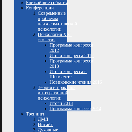
Ближайшие события
Конференции
Современные
проблемы
психосоматической
психологии
Психология XXI
столетия
Программа конгресса
2012
Итоги конгресса 2012
Программа конгресса
2013
Итоги конгресса в
Шымкенте
Новиковские чтения 2016
Теория и практика
интегративной
психологии
Итоги 2013
Программа конгесса 2014
Тренинги
ДМД
Инсайт
Духовные