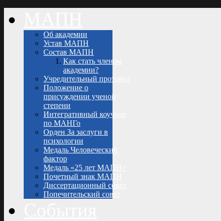
МАПН
Об академии
Устав МАПН
Состав МАПН
Как стать членом
академии?
Учредительный протокол
Положение о
присуждении ученой
степени
Интегративный коучинг
по МАНГо
Орден За заслуги в
психологии
Медаль Человеческий
фактор
Медаль «25 лет МАПН»
Почетный знак МАПН
Диссертационный совет
Попечительский совет
События