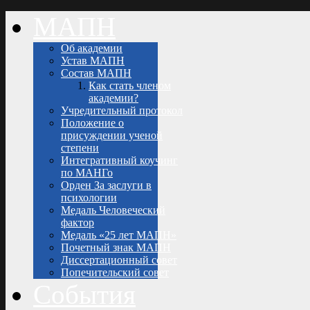
МАПН
Об академии
Устав МАПН
Состав МАПН
Как стать членом
академии?
Учредительный протокол
Положение о
присуждении ученой
степени
Интегративный коучинг
по МАНГо
Орден За заслуги в
психологии
Медаль Человеческий
фактор
Медаль «25 лет МАПН»
Почетный знак МАПН
Диссертационный совет
Попечительский совет
События