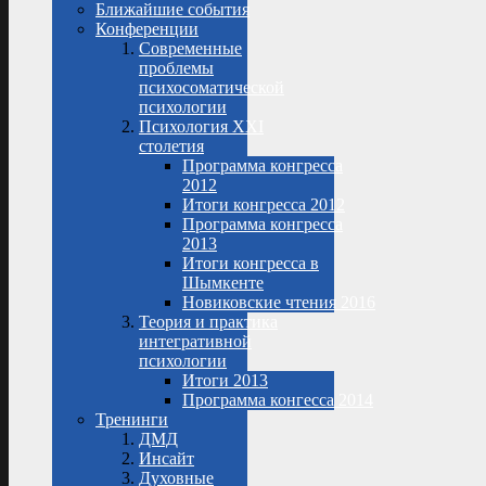
Ближайшие события
Конференции
Современные
проблемы
психосоматической
психологии
Психология XXI
столетия
Программа конгресса
2012
Итоги конгресса 2012
Программа конгресса
2013
Итоги конгресса в
Шымкенте
Новиковские чтения 2016
Теория и практика
интегративной
психологии
Итоги 2013
Программа конгесса 2014
Тренинги
ДМД
Инсайт
Духовные