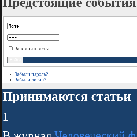
Предстоящие события
Запомнить меня
Забыли пароль?
Забыли логин?
Принимаются статьи
1
В журнал
Человеческий ф