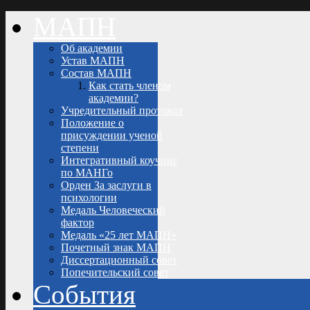
МАПН
Об академии
Устав МАПН
Состав МАПН
Как стать членом
академии?
Учредительный протокол
Положение о
присуждении ученой
степени
Интегративный коучинг
по МАНГо
Орден За заслуги в
психологии
Медаль Человеческий
фактор
Медаль «25 лет МАПН»
Почетный знак МАПН
Диссертационный совет
Попечительский совет
События