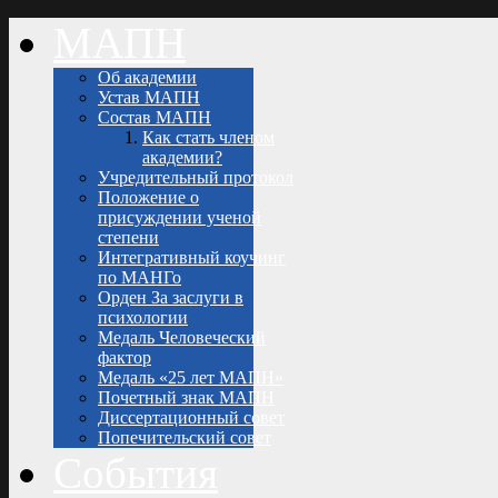
МАПН
Об академии
Устав МАПН
Состав МАПН
Как стать членом
академии?
Учредительный протокол
Положение о
присуждении ученой
степени
Интегративный коучинг
по МАНГо
Орден За заслуги в
психологии
Медаль Человеческий
фактор
Медаль «25 лет МАПН»
Почетный знак МАПН
Диссертационный совет
Попечительский совет
События