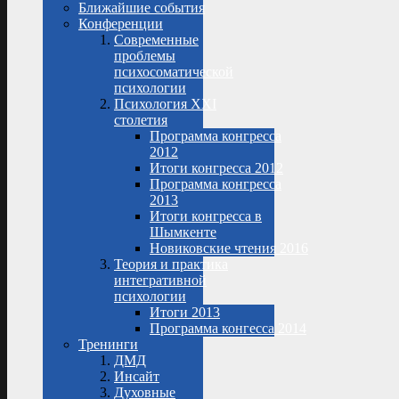
Ближайшие события
Конференции
Современные
проблемы
психосоматической
психологии
Психология XXI
столетия
Программа конгресса
2012
Итоги конгресса 2012
Программа конгресса
2013
Итоги конгресса в
Шымкенте
Новиковские чтения 2016
Теория и практика
интегративной
психологии
Итоги 2013
Программа конгесса 2014
Тренинги
ДМД
Инсайт
Духовные