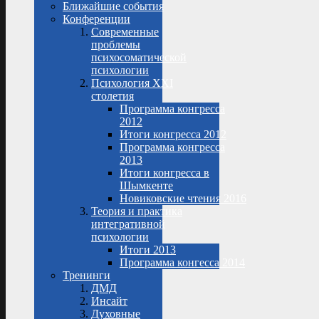
Ближайшие события
Конференции
Современные
проблемы
психосоматической
психологии
Психология XXI
столетия
Программа конгресса
2012
Итоги конгресса 2012
Программа конгресса
2013
Итоги конгресса в
Шымкенте
Новиковские чтения 2016
Теория и практика
интегративной
психологии
Итоги 2013
Программа конгесса 2014
Тренинги
ДМД
Инсайт
Духовные