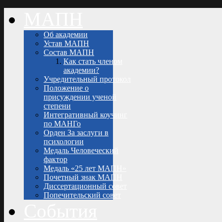
МАПН
Об академии
Устав МАПН
Состав МАПН
Как стать членом
академии?
Учредительный протокол
Положение о
присуждении ученой
степени
Интегративный коучинг
по МАНГо
Орден За заслуги в
психологии
Медаль Человеческий
фактор
Медаль «25 лет МАПН»
Почетный знак МАПН
Диссертационный совет
Попечительский совет
События