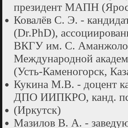
президент МАПН (Ярос
Ковалёв С. Э. - кандида
(Dr.PhD), ассоциирова
ВКГУ им. С. Аманжолов
Международной академ
(Усть-Каменогорск, Каз
Кукина М.В. - доцент 
ДПО ИИПКРО, канд. пси
(Иркутск)
Мазилов В. А. - завед