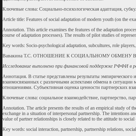
Ключевые слова: Социально-психологическая адаптация, субку
Article title: Features of social adaptation of modern youth (on the ex
Annotation. This article examines the features of the adaptation proce
course of adaptation processes). The results of pilot studies of represe
Key words: Socio-psychological adaptation, subcultures, role players
Вавакина Т.С. ОТНОШЕНИЕ К СОЦИАЛЬНОМУ ОБМЕНУ
Исследование выполнено при финансовой поддержке РФФИ в р
Аннотация. В статье представлены результаты эмпирического 
взаимосвязанных с различными аспектами обмена в ситуации 
отношениями. Субъективная оценка ценности партнерских вза
Ключевые слова: социальное взаимодействие, партнерство, па
Annotation. The article presents the results of an empirical study of t
exchange in a situation of interpersonal partnership. The intentions an
value of partner relationships is closely related to the attitude to socia
Key words: social interaction, partnership, partnership relations, soc