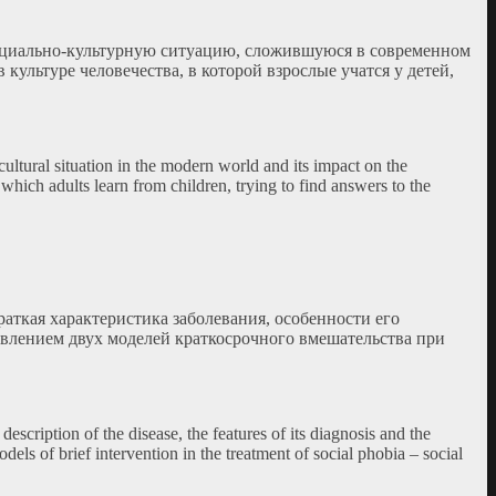
 социально-культурную ситуацию, сложившуюся в современном
культуре человечества, в которой взрослые учатся у детей,
-cultural situation in the modern world and its impact on the
which adults learn from children, trying to find answers to the
аткая характеристика заболевания, особенности его
авлением двух моделей краткосрочного вмешательства при
escription of the disease, the features of its diagnosis and the
dels of brief intervention in the treatment of social phobia – social