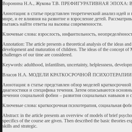
Воронина Н.А., Жукова Т.В. ПРЕФИГУРАТИВНАЯ ЭПОХА
Аннотация: в статье представлен теоретический анализ идей 
мире, и ее влияния на развитие и взросление детей. Рассматри
пытаясь найти ответы на вызовы современности.
Ключевые слова: взрослость, инфантильность, неопределённост
Annotation: The article presents a theoretical analysis of the ideas an
development and maturation of children. The ideas of the concept of Ma
challenges of our time are considered.
Keywords: adulthood, infantilism, uncertainty, helplessness, developm
Власов Н.А. МОДЕЛИ КРАТКОСРОЧНОЙ ПСИХОТЕРАПИ
Аннотация: в статье представлен обзор моделей краткосрочной
диагностики и специфика течения. Затем описываются основны
лечении социальной фобии – развития социальных навыков и с
Ключевые слова: краткосрочная психотерапия, социальная фоби
Abstract: in the article presents an overview of models of brief psychot
specifics of the course are given. Then described the basic theories exp
skills and strategic.