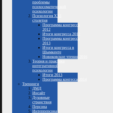
проблемы
психосоматической
психологии
Психология XXI
столетия
Программа конгресса
2012
Итоги конгресса 2012
Программа конгресса
2013
Итоги конгресса в
Шымкенте
Новиковские чтения 2016
Теория и практика
интегративной
психологии
Итоги 2013
Программа конгесса 2014
Тренинги
ДМД
Инсайт
Духовные
странствия
Персона
Интерперсона