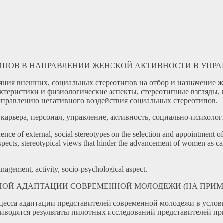
ОТИПОВ В НАПРАВЛЕНИИ ЖЕНСКОЙ АКТИВНОСТИ В УПР
яния внешних, социальных стереотипов на отбор и назначение 
ктеристики и физиологические аспекты, стереотипные взгляды
правлению негативного воздействия социальных стереотипов.
карьера, персонал, управление, активность, социально-психолог
influence of external, social stereotypes on the selection and appointme
 aspects, stereotypical views that hinder the advancement of women as
anagement, activity, socio-psychological aspect.
ИАЛЬНОЙ АДАПТАЦИИ СОВРЕМЕННОЙ МОЛОДЕЖИ (НА ПРИМ
цесса адаптации представителей современной молодежи в услови
иводятся результаты пилотных исследований представителей пр