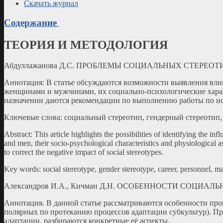
Скачать журнал
Содержание
ТЕОРИЯ И МЕТОДОЛОГИЯ
Абдуллажанова Д.С. ПРОБЛЕМЫ СОЦИАЛЬНЫХ СТЕРЕ
Аннотация: В статье обсуждаются возможности выявления вли
женщинами и мужчинами, их социально-психологические хара
назначении даются рекомендации по выполнению работы по ис
Ключевые слова: социальный стереотип, гендерный стереотип, 
Abstract: This article highlights the possibilities of identifying the 
and men, their socio-psychological characteristics and physiological
to correct the negative impact of social stereotypes.
Key words: social stereotype, gender stereotype, career, personnel, m
Александров И.А., Кичман Д.Н. ОСОБЕННОСТИ СОЦ
Аннотация. В данной статье рассматриваются особенности про
полярных по протеканию процессов адаптации субкультур). Пр
адаптации, разбираются конкретные её аспекты.