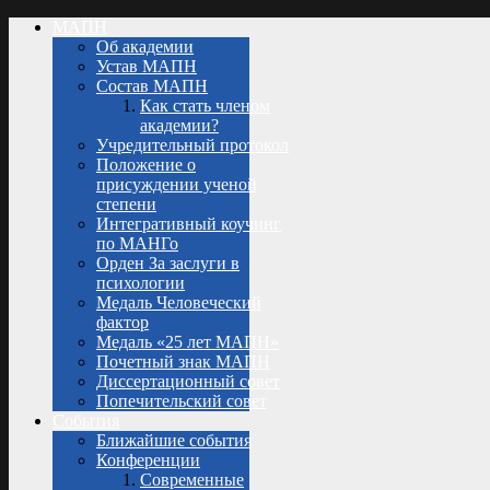
МАПН
Об академии
Устав МАПН
Состав МАПН
Как стать членом
академии?
Учредительный протокол
Положение о
присуждении ученой
степени
Интегративный коучинг
по МАНГо
Орден За заслуги в
психологии
Медаль Человеческий
фактор
Медаль «25 лет МАПН»
Почетный знак МАПН
Диссертационный совет
Попечительский совет
События
Ближайшие события
Конференции
Современные