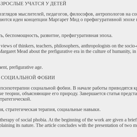
: ВЗРОСЛЫЕ УЧАТСЯ У ДЕТЕЙ
и взглядов мыслителей, педагогов, философов, антропологов на
ваются идеи концепции Маргарет Мид о префигуративной эпохе в 
ь, беспомощность, развитие, префигуративная эпоха.
d views of thinkers, teachers, philosophers, anthropologists on the socio
rgaret Mead about the prefigurative era in the culture of humanity, in 
ent, prefigurative age.
И СОЦИАЛЬНОЙ ФОБИИ
 психотерапии социальной фобии. В начале работы приводятся кр
е теории, объясняющие его природу. Завершается статья предст
тратегической.
я, стратегическая терапия, социальные навыки.
herapy of social phobia. At the beginning of the work are given a brief d
laining its nature. The article concludes with the presentation of two mo