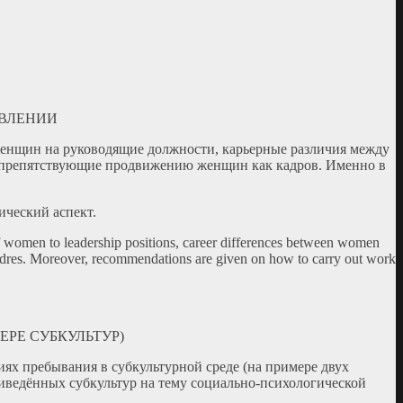
АВЛЕНИИ
женщин на руководящие должности, карьерные различия между
, препятствующие продвижению женщин как кадров. Именно в
ический аспект.
nt of women to leadership positions, career differences between women
 cadres. Moreover, recommendations are given on how to carry out work
ЕРЕ СУБКУЛЬТУР)
ях пребывания в субкультурной среде (на примере двух
иведённых субкультур на тему социально-психологической