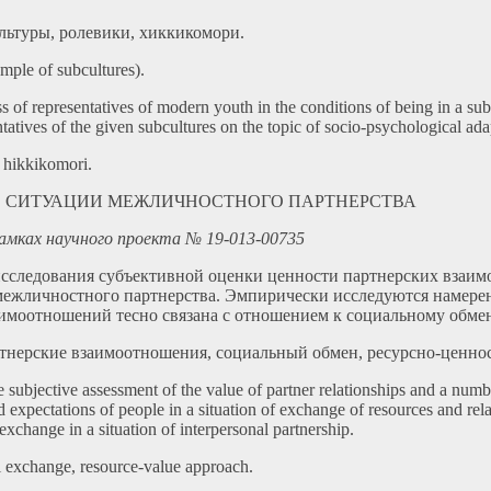
льтуры, ролевики, хиккикомори.
ample of subcultures).
ss of representatives of modern youth in the conditions of being in a su
ntatives of the given subcultures on the topic of socio-psychological adap
, hikkikomori.
 В СИТУАЦИИ МЕЖЛИЧНОСТНОГО ПАРТНЕРСТВА
амках научного проекта № 19-013-00735
исследования субъективной оценки ценности партнерских взаим
межличностного партнерства. Эмпирически исследуются намерен
имоотношений тесно связана с отношением к социальному обмен
ртнерские взаимоотношения, социальный обмен, ресурсно-ценно
he subjective assessment of the value of partner relationships and a numb
d expectations of people in a situation of exchange of resources and rel
l exchange in a situation of interpersonal partnership.
ial exchange, resource-value approach.