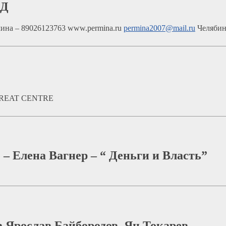
МД
мина – 89026123763 www.permina.ru
permina2007@mail.ru
Челябин
ULTREAT CENTRE
 – Елена Вагнер – “ Деньги и Власть”
а Ярослав Байбородов, Ян Токарев