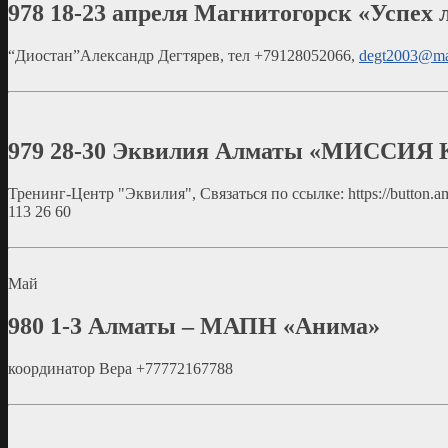
978
18-23 апреля Магнитогорск «Успех 
“Диостан”Александр Дегтярев, тел +79128052066,
degt2003@mai
979
28-30 Эквилия Алматы «МИССИ
Тренинг-Центр "Эквилия", Связаться по ссылке: https://button.a
113 26 60
Май
980
1-3 Алматы – МАПН «Анима»
координатор Вера +77772167788