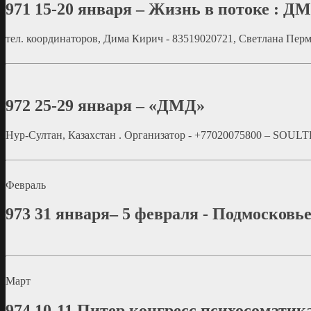
971
15-20 января – Жизнь в потоке : Д
тел. координаторов, Дима Кирич - 83519020721, Светлана Пер
972
25-29 января – «ДМД»
Нур-Султан, Казахстан . Организатор - +77020075800 – SO
Февраль
973
31 января– 5 февраля - Подмосковье
Март
974
10-11 Питер конгресс психосоматик