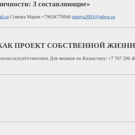
личности: 3 составляющие»
l.ru
Сомова Мария +79634776946
mariya2001@inbox.ru
Я КАК ПРОЕКТ СОБСТВЕННОЙ ЖИЗНИ
mocrm.ru/zcrrt/vvmvvmzx Для звонков по Казахстану: +7 707 296 4