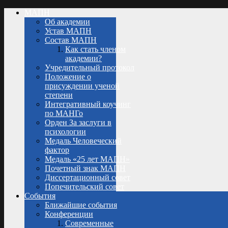
МАПН
Об академии
Устав МАПН
Состав МАПН
Как стать членом
академии?
Учредительный протокол
Положение о
присуждении ученой
степени
Интегративный коучинг
по МАНГо
Орден За заслуги в
психологии
Медаль Человеческий
фактор
Медаль «25 лет МАПН»
Почетный знак МАПН
Диссертационный совет
Попечительский совет
События
Ближайшие события
Конференции
Современные