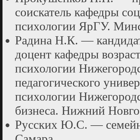
соискатель кафедры соц
психологии ЯрГУ. Минс
Радина Н.К. — кандидат
доцент кафедры возрас
психологии Нижего­род
педагогиче­ского униве
психологии Нижегородс
бизнеса. Нижний Нов­го
Русских Ю.С. — семей
Самара.