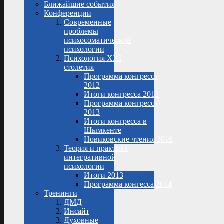
Ближайшие события
Конференции
Современные
проблемы
психосоматической
психологии
Психология XXI
столетия
Программа конгресса
2012
Итоги конгресса 2012
Программа конгресса
2013
Итоги конгресса в
Шымкенте
Новиковские чтения 2016
Теория и практика
интегративной
психологии
Итоги 2013
Программа конгесса 2014
Тренинги
ДМД
Инсайт
Духовные