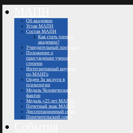
МАПН
Об академии
Устав МАПН
Состав МАПН
Как стать членом
академии?
Учредительный протокол
Положение о
присуждении ученой
степени
Интегративный коучинг
по МАНГо
Орден За заслуги в
психологии
Медаль Человеческий
фактор
Медаль «25 лет МАПН»
Почетный знак МАПН
Диссертационный совет
Попечительский совет
События