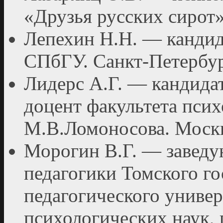
«Друзья русских си­рот»
Лепехин Н.Н. — кандида
СПбГУ. Санкт-Петербур
Лидерс А.Г. — кандидат
доцент факультета пси
М.В.Ломоносова. Москв
Морогин В.Г. — заведу
педагогики Томского го
педагогического уни­вер
психологических на­ук,