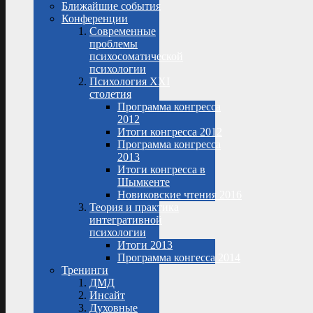
Ближайшие события
Конференции
Современные
проблемы
психосоматической
психологии
Психология XXI
столетия
Программа конгресса
2012
Итоги конгресса 2012
Программа конгресса
2013
Итоги конгресса в
Шымкенте
Новиковские чтения 2016
Теория и практика
интегративной
психологии
Итоги 2013
Программа конгесса 2014
Тренинги
ДМД
Инсайт
Духовные