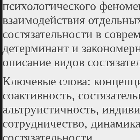
психологического феномен
взаимодействия отдельны
состязательности в совре
детерминант и закономер
описание видов состязате
Ключевые слова: концепци
соактивность, состязатель
альтруистичность, индив
сотрудничество, динамик
состязательности.