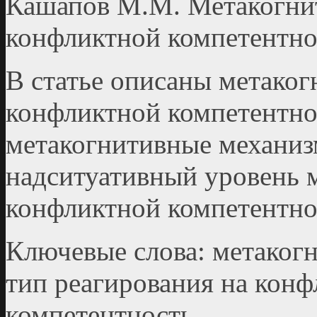
Кашапов М.М. Метакогни
конфликтной компетентно
В статье описаны метако
конфликтной компетентн
метакогнитивные механиз
надситуативный уровень 
конфликтной компетентно
Ключевые слова: метаког
тип реагирования на конф
компетентность.