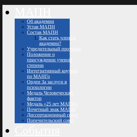
МАПН
Об академии
Устав МАПН
Состав МАПН
Как стать членом
академии?
Учредительный протокол
Положение о
присуждении ученой
степени
Интегративный коучинг
по МАНГо
Орден За заслуги в
психологии
Медаль Человеческий
фактор
Медаль «25 лет МАПН»
Почетный знак МАПН
Диссертационный совет
Попечительский совет
События