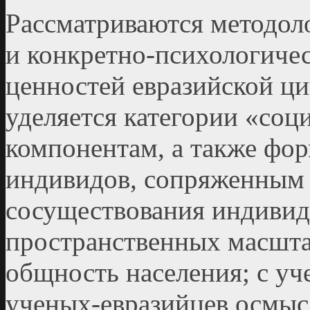
Рассматриваются методол
и конкретно-психологиче
ценностей евразийской ц
уделяется категории «соц
компонентам, а также фо
индивидов, сопряженным
сосуществования индивид
пространственных масшта
общность населения; с уч
ученых-евразийцев осмыс